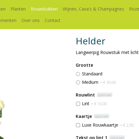
ken
Planten
Rouwstukken
Wijnen, Cava's & Champagnes
Roze
ementen
Over ons
Contact
Helder
Langwerpig Rouwstuk met licht
Grootte
Standaard
Medium
+ € 30,00
Rouwlint
optioneel
Lint
+ € 10,00
Kaartje
optioneel
Luxe Rouwkaartje
+ € 2,50
Tekst op lint 1
optioneel