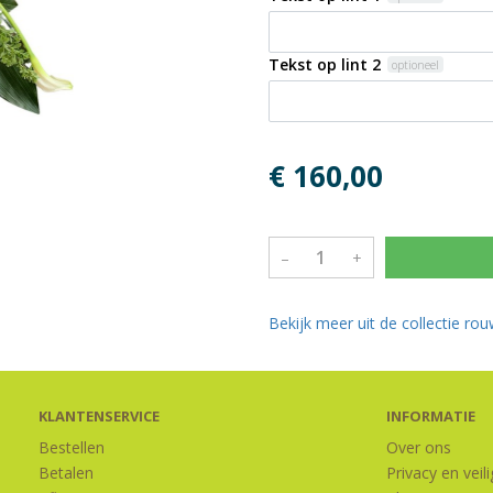
Tekst op lint 2
optioneel
€ 160,00
–
+
Bekijk meer uit de collectie r
KLANTENSERVICE
INFORMATIE
Bestellen
Over ons
Betalen
Privacy en veil