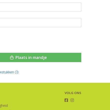
Plaats in mandje
ouwstukken
VOLG ONS
igheid