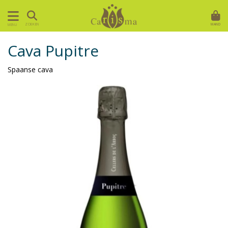
MAND
ZOEKEN
MENU
Cava Pupitre
Spaanse cava