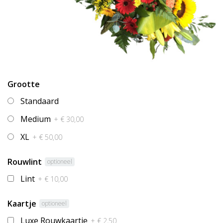
Grootte
Standaard
Medium
+ € 30,00
XL
+ € 50,00
Rouwlint
optioneel
Lint
+ € 10,00
Kaartje
optioneel
Luxe Rouwkaartje
+ € 2,50