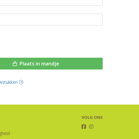
Plaats in mandje
ouwstukken
VOLG ONS
igheid