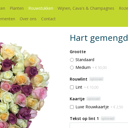
ken
Planten
Rouwstukken
Wijnen, Cava's & Champagnes
Roze
ementen
Over ons
Contact
Hart gemeng
Grootte
Standaard
Medium
+ € 50,00
Rouwlint
optioneel
Lint
+ € 10,00
Kaartje
optioneel
Luxe Rouwkaartje
+ € 2,50
Tekst op lint 1
optioneel