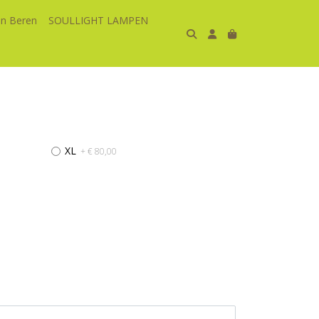
n Beren
SOULLIGHT LAMPEN
d
XL
+ € 80,00