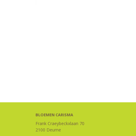
BLOEMEN CARISMA
Frank Craeybeckxlaan 70
2100 Deurne