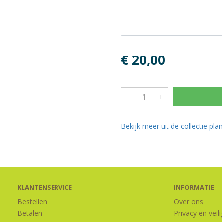
€ 20,00
–
+
Bekijk meer uit de collectie pl
KLANTENSERVICE
INFORMATIE
Bestellen
Over ons
Betalen
Privacy en veil