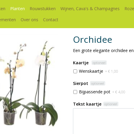
ken
Planten
Rouwstukken
Wijnen, Cava's & Champagnes
Roze
ementen
Over ons
Contact
Orchidee
Een grote elegante orchidee en 
Kaartje
optioneel
Wenskaartje
+ € 1,00
Sierpot
optioneel
Bijpassende pot
+ € 4,00
Tekst kaartje
optioneel