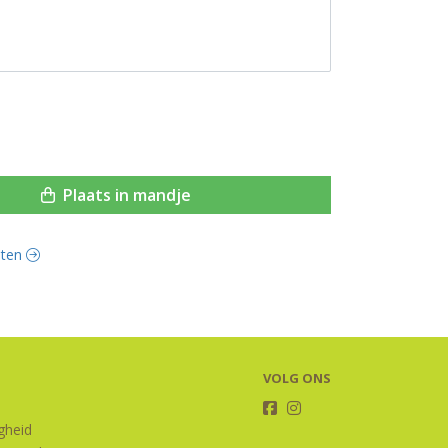
Plaats in mandje
anten
VOLG ONS
igheid