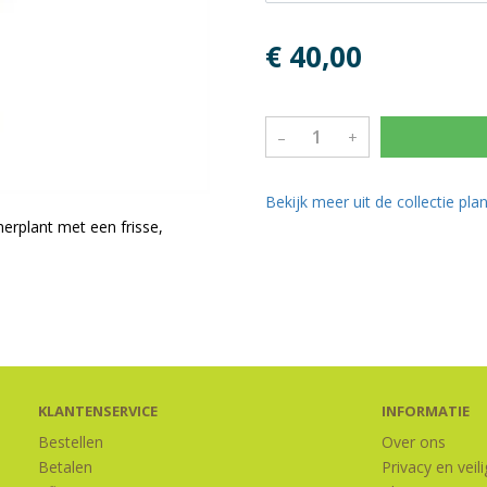
€ 40,00
–
+
Bekijk meer uit de collectie pl
merplant met een frisse,
KLANTENSERVICE
INFORMATIE
Bestellen
Over ons
Betalen
Privacy en veil