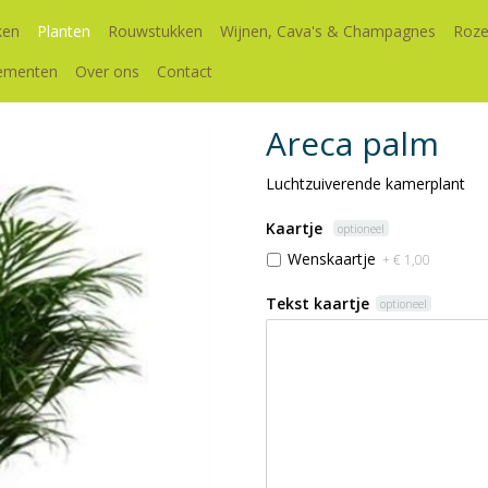
ken
Planten
Rouwstukken
Wijnen, Cava's & Champagnes
Roze
ementen
Over ons
Contact
Areca palm
Luchtzuiverende kamerplant
Kaartje
optioneel
Wenskaartje
+ € 1,00
Tekst kaartje
optioneel