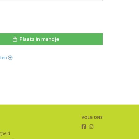
Plaats in mandje
anten
VOLG ONS
igheid