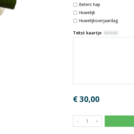
Beters hap
Huwelijk
Huwelijksverjaardag
Tekst kaartje
optioneel
€ 30,00
–
+