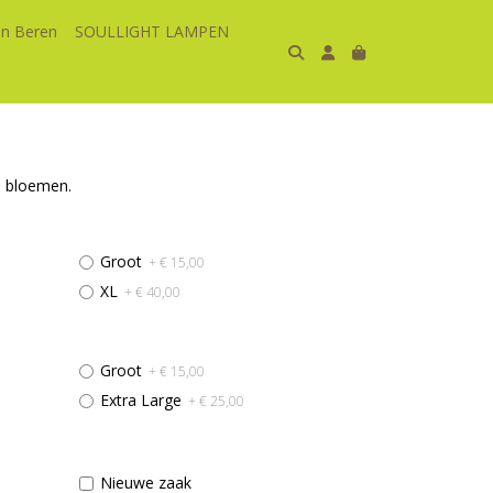
n Beren
SOULLIGHT LAMPEN
e bloemen.
Groot
+ € 15,00
XL
+ € 40,00
Groot
+ € 15,00
Extra Large
+ € 25,00
Nieuwe zaak