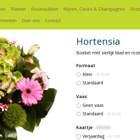
ken
Planten
Rouwstukken
Wijnen, Cava's & Champagnes
Roze
ementen
Over ons
Contact
Hortensia
Boeket met sierlijk blad en roz
Formaat
Klein
– € 10,00
Standaard
Vaas
Geen vaas
Standaard
+ € 10,00
Kaartje
optioneel
Verjaardag
+ € 1,00