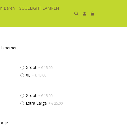
n Beren
SOULLIGHT LAMPEN
e bloemen.
Groot
+ € 15,00
XL
+ € 40,00
Groot
+ € 15,00
Extra Large
+ € 25,00
rtje