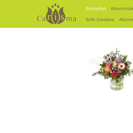
Boeketten
Bloemstuk
Belle d’avalane
Abonn