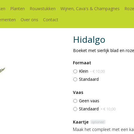
ken
Planten
Rouwstukken
Wijnen, Cava's & Champagnes
Roze
ementen
Over ons
Contact
Hidalgo
Boeket met sierlijk blad en roz
Formaat
Klein
– € 10,00
Standaard
Vaas
Geen vaas
Standaard
+ € 10,00
Kaartje
optioneel
Maak het compleet met een kaa