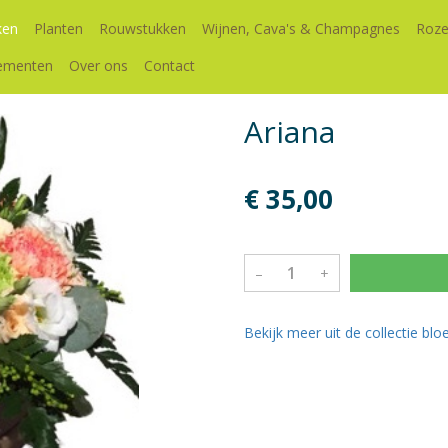
ken
Planten
Rouwstukken
Wijnen, Cava's & Champagnes
Roze
ementen
Over ons
Contact
Ariana
€ 35,00
–
+
Bekijk meer uit de collectie b