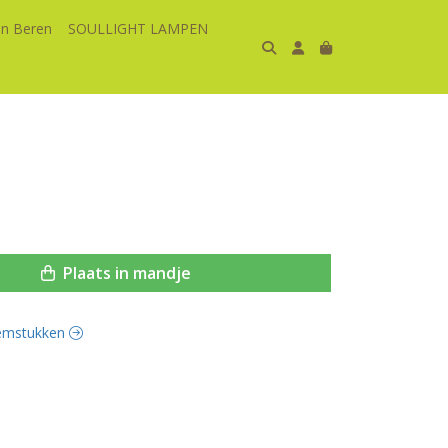
n Beren
SOULLIGHT LAMPEN
Plaats in mandje
loemstukken