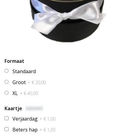
Formaat
Standaard
Groot
+ € 20,00
XL
+ € 40,00
Kaartje
optioneel
Verjaardag
+ € 1,00
Beters hap
+ € 1,00