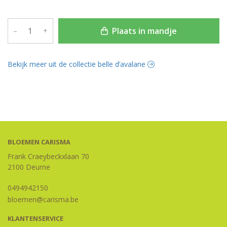
Plaats in mandje
–
+
Bekijk meer uit de collectie belle d’avalane
BLOEMEN CARISMA
Frank Craeybeckxlaan 70
2100 Deurne
0494942150
bloemen@carisma.be
KLANTENSERVICE