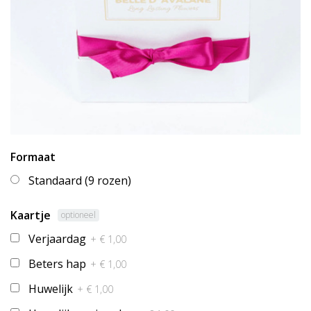
Formaat
Standaard (9 rozen)
Kaartje
optioneel
Verjaardag
+ € 1,00
Beters hap
+ € 1,00
Huwelijk
+ € 1,00