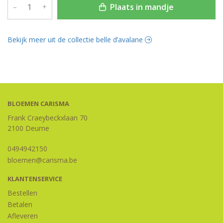
Plaats in mandje
–
+
Bekijk meer uit de collectie belle d’avalane
BLOEMEN CARISMA
Frank Craeybeckxlaan 70
2100 Deurne
0494942150
bloemen@carisma.be
KLANTENSERVICE
Bestellen
Betalen
Afleveren