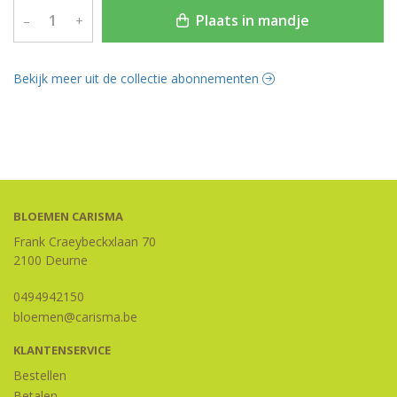
Plaats in mandje
–
+
Bekijk meer uit de collectie abonnementen
BLOEMEN CARISMA
Frank Craeybeckxlaan 70
2100 Deurne
0494942150
bloemen@carisma.be
KLANTENSERVICE
Bestellen
Betalen